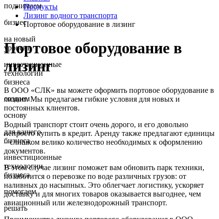
поднимаем
Продукты
Лизинг водного транспорта
бизнес
Портовое оборудование в лизинг
на новый
Портовое оборудование в
уровень
лизинг
инвестиционные
технологии
бизнеса
В ООО «СЛК» вы можете оформить портовое оборудование в
создаем
лизинг. Мы предлагаем гибкие условия для новых и
постоянных клиентов.
основу
Водный транспорт стоит очень дорого, и его довольно
для вашего
непросто купить в кредит. Аренду также предлагают единицы
бизнеса
– слишком велико количество необходимых к оформлению
документов.
инвестиционные
технологии
В этом случае лизинг поможет вам обновить парк техники,
бизнеса
позаботится о перевозке по воде различных грузов: от
наливных до насыпных. Это облегчает логистику, ускоряет
помогаем
доставку и для многих товаров оказывается выгоднее, чем
авиационный или железнодорожный транспорт.
решать