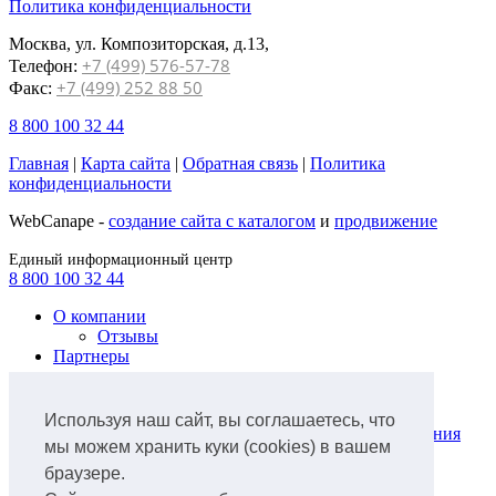
Политика конфиденциальности
Москва, ул. Композиторская, д.13,
+7 (499) 576-57-78
Телефон:
+7 (499) 252 88 50
Факс:
8 800 100 32 44
Главная
|
Карта сайта
|
Обратная связь
|
Политика
конфиденциальности
WebCanape -
создание сайта с каталогом
и
продвижение
Единый информационный центр
8 800 100 32 44
О компании
Отзывы
Партнеры
Продукты
Лизинг легкового автотранспорта
Используя наш сайт, вы соглашаетесь, что
Лизинг коммунальной техники и оборудования
мы можем хранить куки (cookies) в вашем
для ЖКХ
браузере.
Лизинг грузового автотранспорта
Лизинг ж/д транспорта