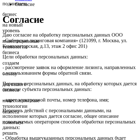
поднимаем
Согласие
бизнес
Согласие
на новый
уровень
Даю согласие на обработку персональных данных ООО
«Сибирская лизинговая компания» (121099, г. Москва, ул.
инвестиционные
Композиторская, д.13, этаж 2 офис 201)
технологии
бизнеса
Цели обработки персональных данных:
создаем
- рассмотрение заявок на оформление лизинга, направленных
с использованием формы обратной связи.
основу
Перечень персональных данных, на обработку которых дается
для вашего
согласие субъекта персональных данных:
бизнеса
- адрес электронной почты, номер телефона, имя;
инвестиционные
технологии
Перечень действий с персональными данными, на
бизнеса
исполнение которых дается согласие, общее описание
используемых оператором способов обработки персональных
помогаем
данных:
решать
- Обработка вышеуказанных персональных данных будет