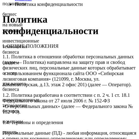
поднимаем
Политика конфиденциальности
бизнес
Политика
на новый
конфиденциальности
уровень
инвестиционные
I. ОБЩИЕ ПОЛОЖЕНИЯ
технологии
бизнеса
1.1. Политика в отношении обработки персональных данных
(далее — Политика) направлена на защиту прав и свобод
создаем
физических лиц, персональные данные которых обрабатывает
основу
с использованием функционала сайта ООО «Сибирская
лизинговая компания» (121099, г. Москва, ул.
для вашего
Композиторская, д.13, этаж 2 офис 201) (далее — Оператор).
бизнеса
1.2. Политика разработана в соответствии с п. 2 ч. 1 ст. 18.1
инвестиционные
Федерального закона от 27 июля 2006 г. № 152-ФЗ
технологии
«О персональных данных» (далее — Федерального закона №
бизнеса
152 ФЗ).
помогаем
1.4. Термины и определения
решать
Персональные данные (ПД) - любая информация, относящаяся
к прямо или косвенно определенному или определяемому