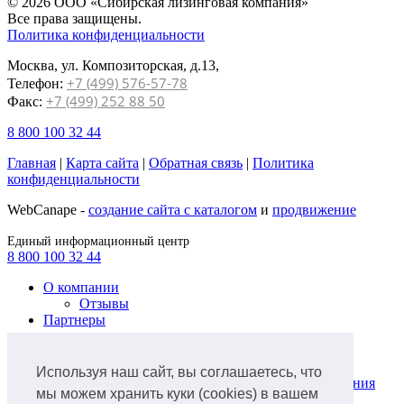
© 2026 ООО «Сибирская лизинговая компания»
Все права защищены.
Политика конфиденциальности
Москва, ул. Композиторская, д.13,
+7 (499) 576-57-78
Телефон:
+7 (499) 252 88 50
Факс:
8 800 100 32 44
Главная
|
Карта сайта
|
Обратная связь
|
Политика
конфиденциальности
WebCanape -
создание сайта с каталогом
и
продвижение
Единый информационный центр
8 800 100 32 44
О компании
Отзывы
Партнеры
Продукты
Лизинг легкового автотранспорта
Используя наш сайт, вы соглашаетесь, что
Лизинг коммунальной техники и оборудования
мы можем хранить куки (cookies) в вашем
для ЖКХ