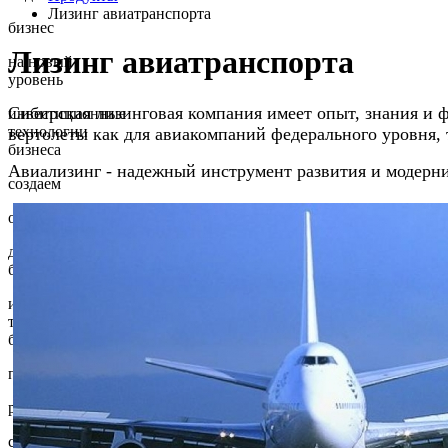
Лизинг авиатранспорта
бизнес
Лизинг авиатранспорта
на новый
уровень
Сибирская лизинговая компания имеет опыт, знания и ф
инвестиционные
технологии
вертолеты как для авиакомпаний федерального уровня, 
бизнеса
Авиализинг - надежный инструмент развития и модерни
создаем
основу
для вашего
бизнеса
инвестиционные
технологии
бизнеса
помогаем
решать
сложные