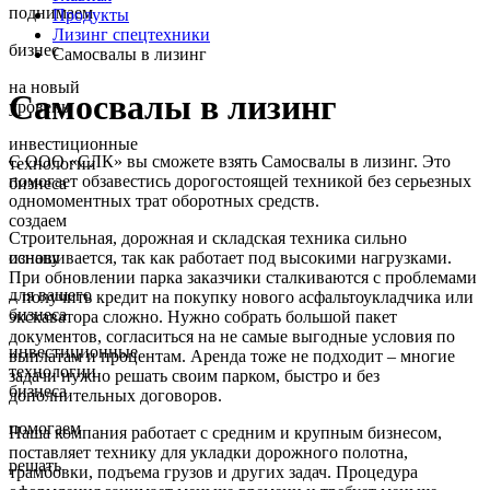
поднимаем
Продукты
Лизинг спецтехники
бизнес
Самосвалы в лизинг
на новый
Самосвалы в лизинг
уровень
инвестиционные
С ООО «СЛК» вы сможете взять Самосвалы в лизинг. Это
технологии
помогает обзавестись дорогостоящей техникой без серьезных
бизнеса
одномоментных трат оборотных средств.
создаем
Строительная, дорожная и складская техника сильно
изнашивается, так как работает под высокими нагрузками.
основу
При обновлении парка заказчики сталкиваются с проблемами
для вашего
– получить кредит на покупку нового асфальтоукладчика или
бизнеса
экскаватора сложно. Нужно собрать большой пакет
документов, согласиться на не самые выгодные условия по
инвестиционные
выплатам и процентам. Аренда тоже не подходит – многие
технологии
задачи нужно решать своим парком, быстро и без
бизнеса
дополнительных договоров.
помогаем
Наша компания работает с средним и крупным бизнесом,
поставляет технику для укладки дорожного полотна,
решать
трамбовки, подъема грузов и других задач. Процедура