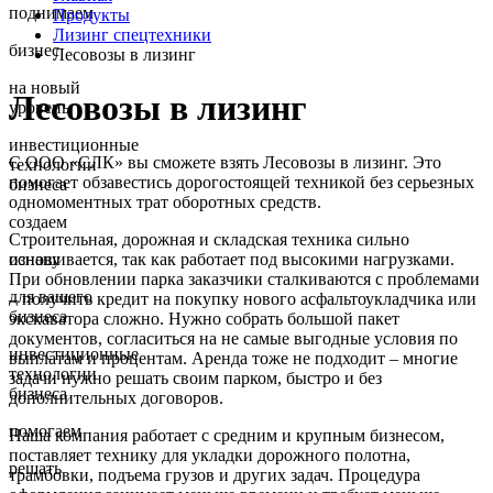
поднимаем
Продукты
Лизинг спецтехники
бизнес
Лесовозы в лизинг
на новый
Лесовозы в лизинг
уровень
инвестиционные
С ООО «СЛК» вы сможете взять Лесовозы в лизинг. Это
технологии
помогает обзавестись дорогостоящей техникой без серьезных
бизнеса
одномоментных трат оборотных средств.
создаем
Строительная, дорожная и складская техника сильно
изнашивается, так как работает под высокими нагрузками.
основу
При обновлении парка заказчики сталкиваются с проблемами
для вашего
– получить кредит на покупку нового асфальтоукладчика или
бизнеса
экскаватора сложно. Нужно собрать большой пакет
документов, согласиться на не самые выгодные условия по
инвестиционные
выплатам и процентам. Аренда тоже не подходит – многие
технологии
задачи нужно решать своим парком, быстро и без
бизнеса
дополнительных договоров.
помогаем
Наша компания работает с средним и крупным бизнесом,
поставляет технику для укладки дорожного полотна,
решать
трамбовки, подъема грузов и других задач. Процедура