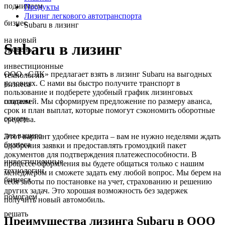
поднимаем
Продукты
Лизинг легкового автотранспорта
бизнес
Subaru в лизинг
на новый
Subaru в лизинг
уровень
инвестиционные
ООО «СЛК» предлагает взять в лизинг Subaru на выгодных
технологии
условиях. С нами вы быстро получите транспорт в
бизнеса
пользование и подберете удобный график лизинговых
платежей. Мы сформируем предложение по размеру аванса,
создаем
срок и план выплат, которые помогут сэкономить оборотные
основу
средства.
для вашего
Этот вариант удобнее кредита – вам не нужно неделями ждать
бизнеса
одобрения заявки и предоставлять громоздкий пакет
документов для подтверждения платежеспособности. В
инвестиционные
процессе оформления вы будете общаться только с нашим
технологии
менеджером и сможете задать ему любой вопрос. Мы берем на
бизнеса
себя заботы по постановке на учет, страхованию и решению
других задач. Это хорошая возможность без задержек
помогаем
получить новый автомобиль.
решать
Преимущества лизинга Subaru в ООО