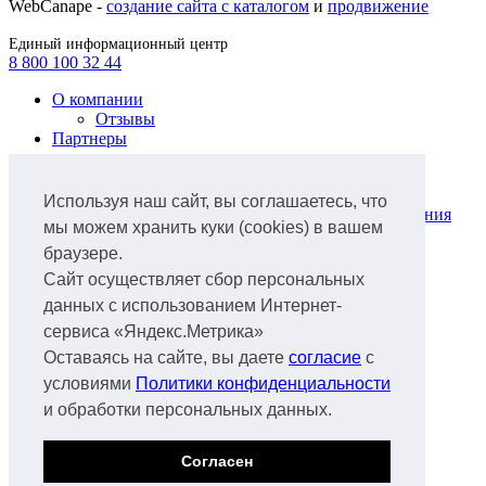
WebCanape -
создание сайта с каталогом
и
продвижение
Единый информационный центр
8 800 100 32 44
О компании
Отзывы
Партнеры
Продукты
Лизинг легкового автотранспорта
Используя наш сайт, вы соглашаетесь, что
Лизинг коммунальной техники и оборудования
мы можем хранить куки (cookies) в вашем
для ЖКХ
браузере.
Лизинг грузового автотранспорта
Лизинг ж/д транспорта
Сайт осуществляет сбор персональных
Лизинг спецтехники
данных с использованием Интернет-
Лизинг нефтегазового оборудования
сервиса «Яндекс.Метрика»
Лизинг авиатранспорта
Лизинг аэропортового оборудования
Оставаясь на сайте, вы даете
согласие
с
Лизинг водного транспорта
условиями
Политики конфиденциальности
Лизинг
и обработки персональных данных.
Документы
Факторинг
Продажа б/у техники
Согласен
Спецтехника