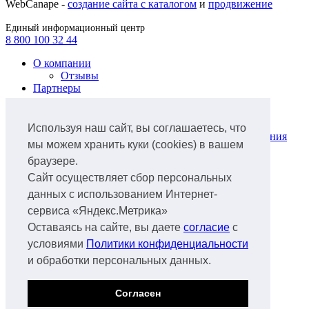
WebCanape -
создание сайта с каталогом
и
продвижение
Единый информационный центр
8 800 100 32 44
О компании
Отзывы
Партнеры
Продукты
Лизинг легкового автотранспорта
Используя наш сайт, вы соглашаетесь, что
Лизинг коммунальной техники и оборудования
мы можем хранить куки (cookies) в вашем
для ЖКХ
браузере.
Лизинг грузового автотранспорта
Лизинг ж/д транспорта
Сайт осуществляет сбор персональных
Лизинг спецтехники
данных с использованием Интернет-
Лизинг нефтегазового оборудования
сервиса «Яндекс.Метрика»
Лизинг авиатранспорта
Лизинг аэропортового оборудования
Оставаясь на сайте, вы даете
согласие
с
Лизинг водного транспорта
условиями
Политики конфиденциальности
Лизинг
и обработки персональных данных.
Документы
Факторинг
Продажа б/у техники
Согласен
Спецтехника