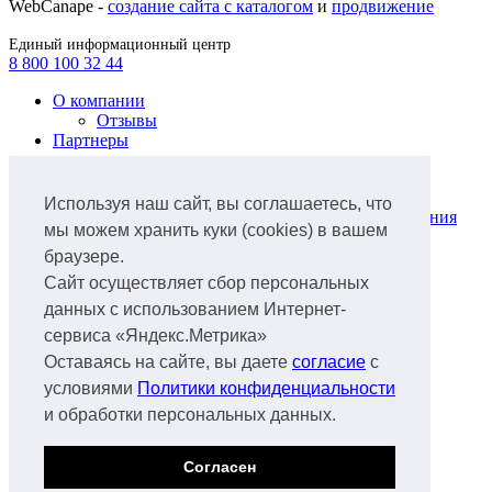
WebCanape -
создание сайта с каталогом
и
продвижение
Единый информационный центр
8 800 100 32 44
О компании
Отзывы
Партнеры
Продукты
Лизинг легкового автотранспорта
Используя наш сайт, вы соглашаетесь, что
Лизинг коммунальной техники и оборудования
мы можем хранить куки (cookies) в вашем
для ЖКХ
браузере.
Лизинг грузового автотранспорта
Лизинг ж/д транспорта
Сайт осуществляет сбор персональных
Лизинг спецтехники
данных с использованием Интернет-
Лизинг нефтегазового оборудования
сервиса «Яндекс.Метрика»
Лизинг авиатранспорта
Лизинг аэропортового оборудования
Оставаясь на сайте, вы даете
согласие
с
Лизинг водного транспорта
условиями
Политики конфиденциальности
Лизинг
и обработки персональных данных.
Документы
Факторинг
Продажа б/у техники
Согласен
Спецтехника