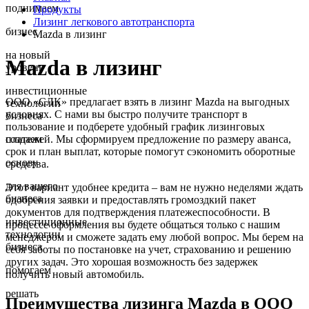
поднимаем
Продукты
Лизинг легкового автотранспорта
бизнес
Mazda в лизинг
на новый
Mazda в лизинг
уровень
инвестиционные
ООО «СЛК» предлагает взять в лизинг Mazda на выгодных
технологии
условиях. С нами вы быстро получите транспорт в
бизнеса
пользование и подберете удобный график лизинговых
платежей. Мы сформируем предложение по размеру аванса,
создаем
срок и план выплат, которые помогут сэкономить оборотные
основу
средства.
для вашего
Этот вариант удобнее кредита – вам не нужно неделями ждать
бизнеса
одобрения заявки и предоставлять громоздкий пакет
документов для подтверждения платежеспособности. В
инвестиционные
процессе оформления вы будете общаться только с нашим
технологии
менеджером и сможете задать ему любой вопрос. Мы берем на
бизнеса
себя заботы по постановке на учет, страхованию и решению
других задач. Это хорошая возможность без задержек
помогаем
получить новый автомобиль.
решать
Преимущества лизинга Mazda в ООО