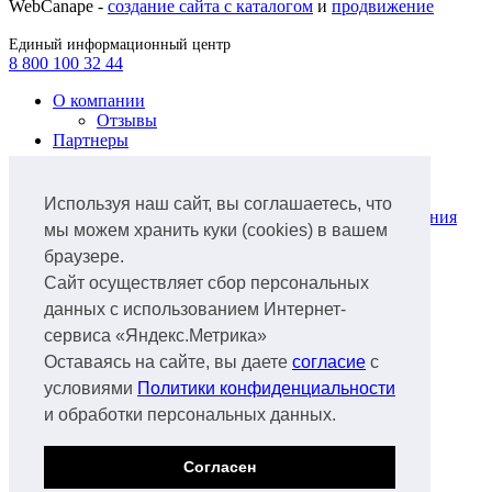
WebCanape -
создание сайта с каталогом
и
продвижение
Единый информационный центр
8 800 100 32 44
О компании
Отзывы
Партнеры
Продукты
Лизинг легкового автотранспорта
Используя наш сайт, вы соглашаетесь, что
Лизинг коммунальной техники и оборудования
мы можем хранить куки (cookies) в вашем
для ЖКХ
браузере.
Лизинг грузового автотранспорта
Лизинг ж/д транспорта
Сайт осуществляет сбор персональных
Лизинг спецтехники
данных с использованием Интернет-
Лизинг нефтегазового оборудования
сервиса «Яндекс.Метрика»
Лизинг авиатранспорта
Лизинг аэропортового оборудования
Оставаясь на сайте, вы даете
согласие
с
Лизинг водного транспорта
условиями
Политики конфиденциальности
Лизинг
и обработки персональных данных.
Документы
Факторинг
Продажа б/у техники
Согласен
Спецтехника