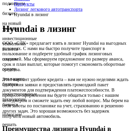
поднимаем
Продукты
Лизинг легкового автотранспорта
бизнес
Hyundai в лизинг
на новый
Hyundai в лизинг
уровень
инвестиционные
ООО «СЛК» предлагает взять в лизинг Hyundai на выгодных
технологии
условиях. С нами вы быстро получите транспорт в
бизнеса
пользование и подберете удобный график лизинговых
платежей. Мы сформируем предложение по размеру аванса,
создаем
срок и план выплат, которые помогут сэкономить оборотные
основу
средства.
для вашего
Этот вариант удобнее кредита – вам не нужно неделями ждать
бизнеса
одобрения заявки и предоставлять громоздкий пакет
документов для подтверждения платежеспособности. В
инвестиционные
процессе оформления вы будете общаться только с нашим
технологии
менеджером и сможете задать ему любой вопрос. Мы берем на
бизнеса
себя заботы по постановке на учет, страхованию и решению
других задач. Это хорошая возможность без задержек
помогаем
получить новый автомобиль.
решать
Преимущества лизинга Hyundai в