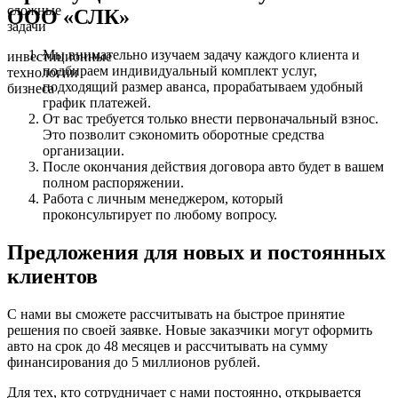
сложные
ООО «СЛК»
задачи
Мы внимательно изучаем задачу каждого клиента и
инвестиционные
подбираем индивидуальный комплект услуг,
технологии
подходящий размер аванса, прорабатываем удобный
бизнеса
график платежей.
От вас требуется только внести первоначальный взнос.
Это позволит сэкономить оборотные средства
организации.
После окончания действия договора авто будет в вашем
полном распоряжении.
Работа с личным менеджером, который
проконсультирует по любому вопросу.
Предложения для новых и постоянных
клиентов
С нами вы сможете рассчитывать на быстрое принятие
решения по своей заявке. Новые заказчики могут оформить
авто на срок до 48 месяцев и рассчитывать на сумму
финансирования до 5 миллионов рублей.
Для тех, кто сотрудничает с нами постоянно, открывается