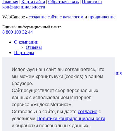
Главная
|
Карта сайта
|
Обратная связь
|
Политика
конфиденциальности
WebCanape -
создание сайта с каталогом
и
продвижение
Единый информационный центр
8 800 100 32 44
О компании
Отзывы
Партнеры
Продукты
Лизинг легкового автотранспорта
Используя наш сайт, вы соглашаетесь, что
Лизинг коммунальной техники и оборудования
мы можем хранить куки (cookies) в вашем
для ЖКХ
браузере.
Лизинг грузового автотранспорта
Лизинг ж/д транспорта
Сайт осуществляет сбор персональных
Лизинг спецтехники
данных с использованием Интернет-
Лизинг нефтегазового оборудования
сервиса «Яндекс.Метрика»
Лизинг авиатранспорта
Лизинг аэропортового оборудования
Оставаясь на сайте, вы даете
согласие
с
Лизинг водного транспорта
условиями
Политики конфиденциальности
Лизинг
и обработки персональных данных.
Документы
Факторинг