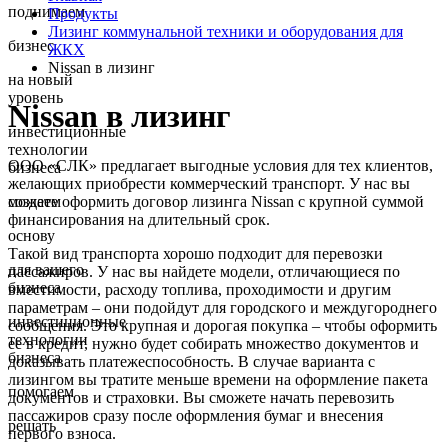
поднимаем
Продукты
Лизинг коммунальной техники и оборудования для
бизнес
ЖКХ
Nissan в лизинг
на новый
уровень
Nissan в лизинг
инвестиционные
технологии
ООО «СЛК» предлагает выгодные условия для тех клиентов,
бизнеса
желающих приобрести коммерческий транспорт. У нас вы
можете оформить договор лизинга Nissan с крупной суммой
создаем
финансирования на длительный срок.
основу
Такой вид транспорта хорошо подходит для перевозки
для вашего
пассажиров. У нас вы найдете модели, отличающиеся по
бизнеса
вместимости, расходу топлива, проходимости и другим
параметрам – они подойдут для городского и междугороднего
инвестиционные
сообщения. Это крупная и дорогая покупка – чтобы оформить
технологии
ее в кредит, нужно будет собирать множество документов и
бизнеса
доказывать платежеспособность. В случае варианта с
лизингом вы тратите меньше времени на оформление пакета
помогаем
документов и страховки. Вы сможете начать перевозить
пассажиров сразу после оформления бумаг и внесения
решать
первого взноса.