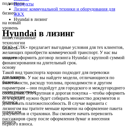
поднимаем
Продукты
Лизинг коммунальной техники и оборудования для
бизнес
ЖКХ
Hyundai в лизинг
на новый
уровень
Hyundai в лизинг
инвестиционные
технологии
ООО «СЛК» предлагает выгодные условия для тех клиентов,
бизнеса
желающих приобрести коммерческий транспорт. У нас вы
можете оформить договор лизинга Hyundai с крупной суммой
создаем
финансирования на длительный срок.
основу
Такой вид транспорта хорошо подходит для перевозки
для вашего
пассажиров. У нас вы найдете модели, отличающиеся по
бизнеса
вместимости, расходу топлива, проходимости и другим
параметрам – они подойдут для городского и междугороднего
инвестиционные
сообщения. Это крупная и дорогая покупка – чтобы оформить
технологии
ее в кредит, нужно будет собирать множество документов и
бизнеса
доказывать платежеспособность. В случае варианта с
лизингом вы тратите меньше времени на оформление пакета
помогаем
документов и страховки. Вы сможете начать перевозить
пассажиров сразу после оформления бумаг и внесения
решать
первого взноса.