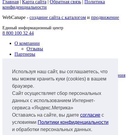
Главная
|
Карта сайта
|
Обратная связь
|
Политика
конфиденциальности
WebCanape -
создание сайта с каталогом
и
продвижение
Единый информационный центр
8 800 100 32 44
О компании
Отзывы
Партнеры
Продукты
Лизинг легкового автотранспорта
Используя наш сайт, вы соглашаетесь, что
Лизинг коммунальной техники и оборудования
мы можем хранить куки (cookies) в вашем
для ЖКХ
браузере.
Лизинг грузового автотранспорта
Лизинг ж/д транспорта
Сайт осуществляет сбор персональных
Лизинг спецтехники
данных с использованием Интернет-
Лизинг нефтегазового оборудования
сервиса «Яндекс.Метрика»
Лизинг авиатранспорта
Лизинг аэропортового оборудования
Оставаясь на сайте, вы даете
согласие
с
Лизинг водного транспорта
условиями
Политики конфиденциальности
Лизинг
и обработки персональных данных.
Документы
Факторинг