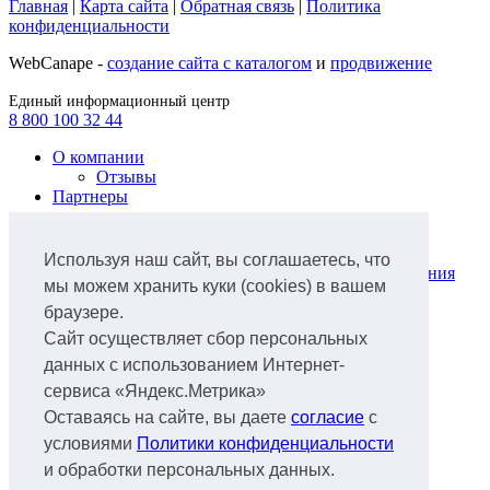
Главная
|
Карта сайта
|
Обратная связь
|
Политика
конфиденциальности
WebCanape -
создание сайта с каталогом
и
продвижение
Единый информационный центр
8 800 100 32 44
О компании
Отзывы
Партнеры
Продукты
Лизинг легкового автотранспорта
Используя наш сайт, вы соглашаетесь, что
Лизинг коммунальной техники и оборудования
мы можем хранить куки (cookies) в вашем
для ЖКХ
браузере.
Лизинг грузового автотранспорта
Лизинг ж/д транспорта
Сайт осуществляет сбор персональных
Лизинг спецтехники
данных с использованием Интернет-
Лизинг нефтегазового оборудования
сервиса «Яндекс.Метрика»
Лизинг авиатранспорта
Лизинг аэропортового оборудования
Оставаясь на сайте, вы даете
согласие
с
Лизинг водного транспорта
условиями
Политики конфиденциальности
Лизинг
и обработки персональных данных.
Документы
Факторинг