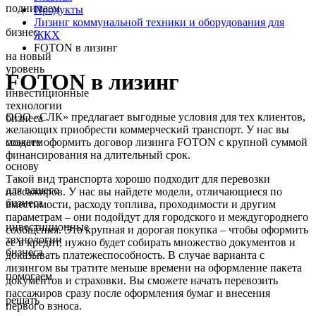
поднимаем
Продукты
Лизинг коммунальной техники и оборудования для
бизнес
ЖКХ
FOTON в лизинг
на новый
уровень
FOTON в лизинг
инвестиционные
технологии
ООО «СЛК» предлагает выгодные условия для тех клиентов,
бизнеса
желающих приобрести коммерческий транспорт. У нас вы
можете оформить договор лизинга FOTON с крупной суммой
создаем
финансирования на длительный срок.
основу
Такой вид транспорта хорошо подходит для перевозки
для вашего
пассажиров. У нас вы найдете модели, отличающиеся по
бизнеса
вместимости, расходу топлива, проходимости и другим
параметрам – они подойдут для городского и междугороднего
инвестиционные
сообщения. Это крупная и дорогая покупка – чтобы оформить
технологии
ее в кредит, нужно будет собирать множество документов и
бизнеса
доказывать платежеспособность. В случае варианта с
лизингом вы тратите меньше времени на оформление пакета
помогаем
документов и страховки. Вы сможете начать перевозить
пассажиров сразу после оформления бумаг и внесения
решать
первого взноса.