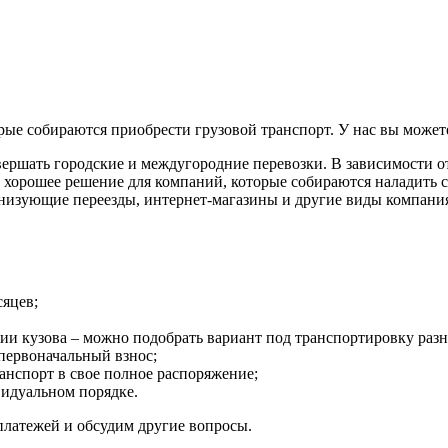
е собираются приобрести грузовой транспорт. У нас вы можете 
ершать городские и междугородние перевозки. В зависимости от
о хорошее решение для компаний, которые собираются наладить 
анизующие переезды, интернет-магазины и другие виды компани
сяцев;
и кузова – можно подобрать вариант под транспортировку разн
 первоначальный взнос;
анспорт в свое полное распоряжение;
видуальном порядке.
платежей и обсудим другие вопросы.