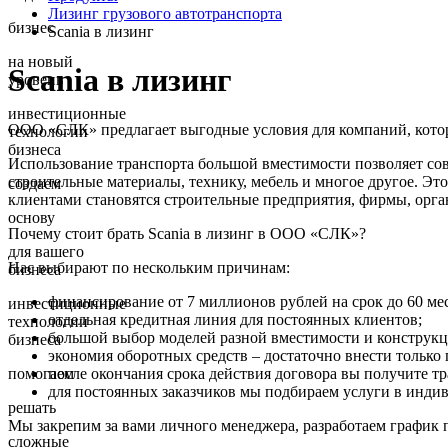
Лизинг грузового автотранспорта
бизнес
Scania в лизинг
на новый
Scania в лизинг
уровень
инвестиционные
ООО «СЛК» предлагает выгодные условия для компаний, которы
технологии
бизнеса
Использование транспорта большой вместимости позволяет сов
строительные материалы, технику, мебель и многое другое. Эт
создаем
клиентами становятся строительные предприятия, фирмы, орг
основу
Почему стоит брать Scania в лизинг в ООО «СЛК»?
для вашего
Нас выбирают по нескольким причинам:
бизнеса
финансирование от 7 миллионов рублей на срок до 60 ме
инвестиционные
отдельная кредитная линия для постоянных клиентов;
технологии
большой выбор моделей разной вместимости и конструкци
бизнеса
экономия оборотных средств – достаточно внести только
после окончания срока действия договора вы получите тр
помогаем
для постоянных заказчиков мы подбираем услуги в инди
решать
Мы закрепим за вами личного менеджера, разработаем график 
сложные