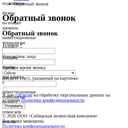
поднимаем
Обратный звонок
бизнес
Обратный звонок
на новый
уровень
Обратный звонок
инвестиционные
технологии
Телефон
*
бизнеса
Контактное лицо
создаем
основу
Удобное время звонка
для вашего
Введите текcт, указанный на картинке
бизнеса
инвестиционные
Я даю
согласие
на обработку персональных данных на
технологии
условиях
Политики конфиденциальности
бизнеса
Отправить
помогаем
© 2026 ООО «Сибирская лизинговая компания»
Все права защищены.
решать
Политика конфиденциальности