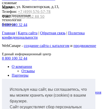
сложные
Москва, ул. Композиторская, д.13,
задачи
+7 (499) 576-57-78
Телефон:
инвестиционные
+7 (499) 252 88 50
Факс:
технологии
бизнеса
8 800 100 32 44
Главная
|
Карта сайта
|
Обратная связь
|
Политика
конфиденциальности
WebCanape -
создание сайта с каталогом
и
продвижение
Единый информационный центр
8 800 100 32 44
О компании
Отзывы
Партнеры
Продукты
Лизинг легкового автотранспорта
Используя наш сайт, вы соглашаетесь, что
Лизинг коммунальной техники и оборудования
мы можем хранить куки (cookies) в вашем
для ЖКХ
браузере.
Лизинг грузового автотранспорта
Лизинг ж/д транспорта
Сайт осуществляет сбор персональных