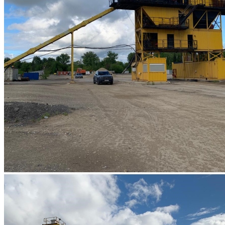
сложные
задачи
инвестиционные
технологии
бизнеса