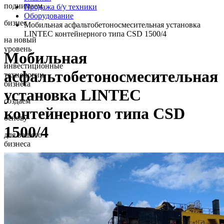
поднимаем
Продажа б/у техники
Оборудование
бизнес
Мобильная асфальтобетоносмесительная установка
LINTEC контейнерного типа CSD 1500/4
на новый
уровень
Мобильная
инвестиционные
асфальтобетоносмесительная
технологии
бизнеса
установка LINTEC
создаем
контейнерного типа CSD
основу
1500/4
для вашего
бизнеса
инвестиционные
технологии
бизнеса
помогаем
решать