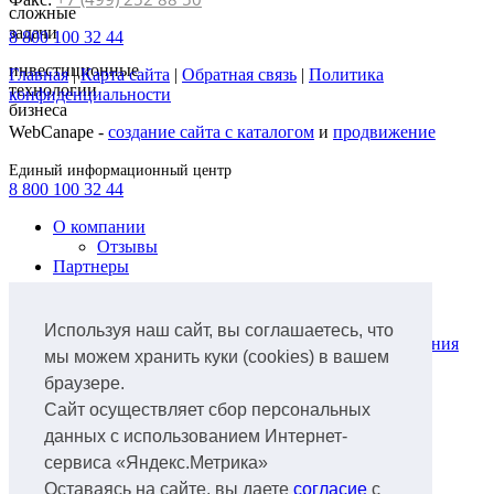
сложные
задачи
8 800 100 32 44
инвестиционные
Главная
|
Карта сайта
|
Обратная связь
|
Политика
технологии
конфиденциальности
бизнеса
WebCanape -
создание сайта с каталогом
и
продвижение
Единый информационный центр
8 800 100 32 44
О компании
Отзывы
Партнеры
Продукты
Лизинг легкового автотранспорта
Используя наш сайт, вы соглашаетесь, что
Лизинг коммунальной техники и оборудования
мы можем хранить куки (cookies) в вашем
для ЖКХ
браузере.
Лизинг грузового автотранспорта
Лизинг ж/д транспорта
Сайт осуществляет сбор персональных
Лизинг спецтехники
данных с использованием Интернет-
Лизинг нефтегазового оборудования
сервиса «Яндекс.Метрика»
Лизинг авиатранспорта
Лизинг аэропортового оборудования
Оставаясь на сайте, вы даете
согласие
с