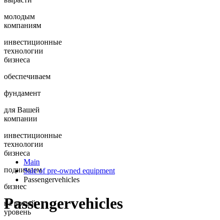
молодым
компаниям
инвестиционные
технологии
бизнеса
обеспечиваем
фундамент
для Вашей
компании
инвестиционные
технологии
бизнеса
Main
поднимаем
Sale of pre-owned equipment
Passengervehicles
бизнес
Passengervehicles
на новый
уровень