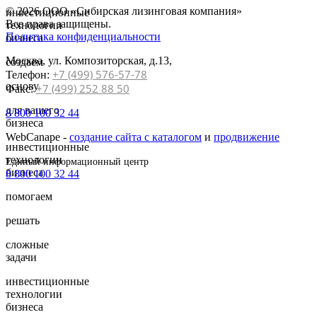
© 2026 ООО «Сибирская лизинговая компания»
инвестиционные
Все права защищены.
технологии
Политика конфиденциальности
бизнеса
Москва, ул. Композиторская, д.13,
создаем
+7 (499) 576-57-78
Телефон:
основу
+7 (499) 252 88 50
Факс:
для вашего
8 800 100 32 44
бизнеса
WebCanape -
создание сайта с каталогом
и
продвижение
инвестиционные
технологии
Единый информационный центр
бизнеса
8 800 100 32 44
помогаем
решать
сложные
задачи
инвестиционные
технологии
бизнеса