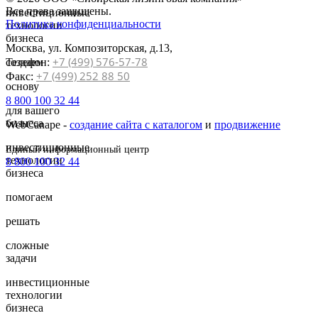
Все права защищены.
инвестиционные
Политика конфиденциальности
технологии
бизнеса
Москва, ул. Композиторская, д.13,
+7 (499) 576-57-78
Телефон:
создаем
+7 (499) 252 88 50
Факс:
основу
8 800 100 32 44
для вашего
бизнеса
WebCanape -
создание сайта с каталогом
и
продвижение
инвестиционные
Единый информационный центр
технологии
8 800 100 32 44
бизнеса
помогаем
решать
сложные
задачи
инвестиционные
технологии
бизнеса