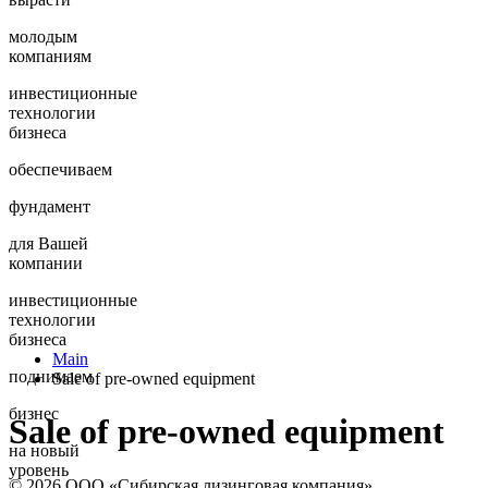
молодым
компаниям
инвестиционные
технологии
бизнеса
обеспечиваем
фундамент
для Вашей
компании
инвестиционные
технологии
бизнеса
Main
поднимаем
Sale of pre-owned equipment
бизнес
Sale of pre-owned equipment
на новый
уровень
© 2026 ООО «Сибирская лизинговая компания»