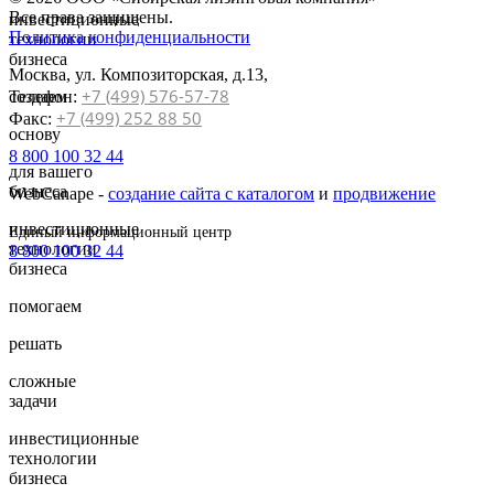
Все права защищены.
инвестиционные
Политика конфиденциальности
технологии
бизнеса
Москва, ул. Композиторская, д.13,
+7 (499) 576-57-78
Телефон:
создаем
+7 (499) 252 88 50
Факс:
основу
8 800 100 32 44
для вашего
бизнеса
WebCanape -
создание сайта с каталогом
и
продвижение
инвестиционные
Единый информационный центр
технологии
8 800 100 32 44
бизнеса
помогаем
решать
сложные
задачи
инвестиционные
технологии
бизнеса